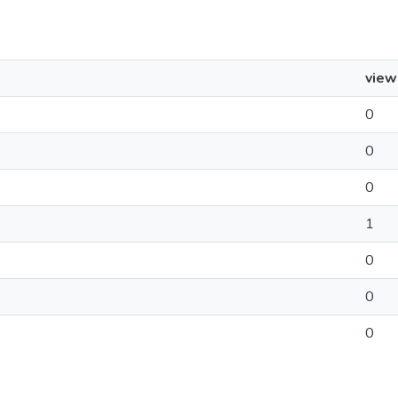
view
0
0
0
1
0
0
0