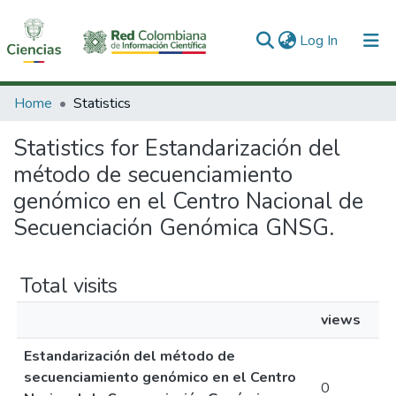
(current)
Log In
Communities & Collections
Home
Statistics
All of DSpace
Statistics for Estandarización del
método de secuenciamiento
genómico en el Centro Nacional de
Secuenciación Genómica GNSG.
Total visits
views
Estandarización del método de
secuenciamiento genómico en el Centro
0