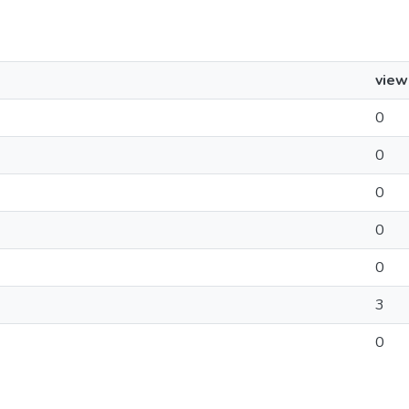
view
0
0
0
0
0
3
0