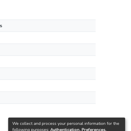
s
We collect and process your personal information for the
following purposes:
Authentication, Preferences,