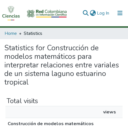
(current)
Log In
Communities & Collections
Home
Statistics
All of DSpace
Statistics for Construcción de
modelos matemáticos para
interpretar relaciones entre variales
de un sistema laguno estuarino
tropical
Total visits
views
Construcción de modelos matemáticos