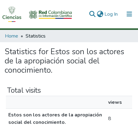
(current)
Log In
Communities & Collections
Home
Statistics
All of DSpace
Statistics for Estos son los actores
de la apropiación social del
conocimiento.
Total visits
views
Estos son los actores de la apropiación
8
social del conocimiento.