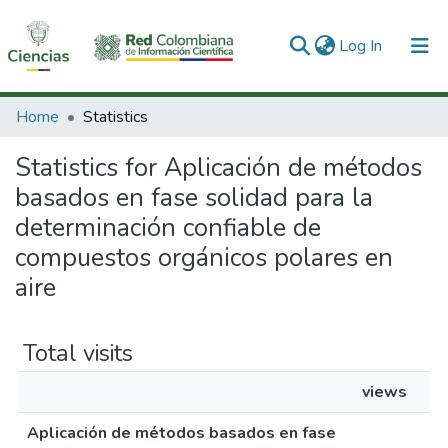
(current)
Log In
Communities & Collections
Home
Statistics
All of DSpace
Statistics for Aplicación de métodos
basados en fase solidad para la
determinación confiable de
compuestos orgánicos polares en
aire
Total visits
views
Aplicación de métodos basados en fase