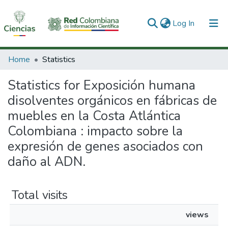
(current)
Log In
Communities & Collections
Home
Statistics
All of DSpace
Statistics for Exposición humana
disolventes orgánicos en fábricas de
muebles en la Costa Atlántica
Colombiana : impacto sobre la
expresión de genes asociados con
daño al ADN.
Total visits
views