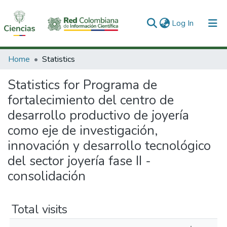
(current)
Log In
Communities & Collections
Home
Statistics
All of DSpace
Statistics for Programa de
fortalecimiento del centro de
desarrollo productivo de joyería
como eje de investigación,
innovación y desarrollo tecnológico
del sector joyería fase II -
consolidación
Total visits