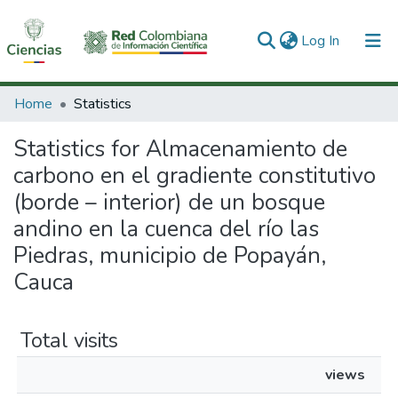
(current)
Log In
Communities & Collections
Home
Statistics
All of DSpace
Statistics for Almacenamiento de
carbono en el gradiente constitutivo
(borde – interior) de un bosque
andino en la cuenca del río las
Piedras, municipio de Popayán,
Cauca
Total visits
views