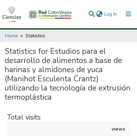
(current)
Log In
Communities & Collections
Home
Statistics
All of DSpace
Statistics for Estudios para el
desarrollo de alimentos a base de
harinas y almidones de yuca
(Manihot Esculenta Crantz)
utilizando la tecnología de extrusión
termoplástica
Total visits
views