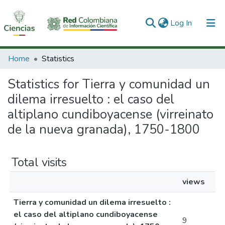
(current)
Log In
Communities & Collections
Home
Statistics
All of DSpace
Statistics for Tierra y comunidad un
dilema irresuelto : el caso del
altiplano cundiboyacense (virreinato
de la nueva granada), 1750-1800
Total visits
views
Tierra y comunidad un dilema irresuelto :
el caso del altiplano cundiboyacense
9