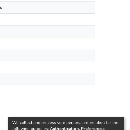
s
We collect and process your personal information for the
following purposes:
Authentication, Preferences,