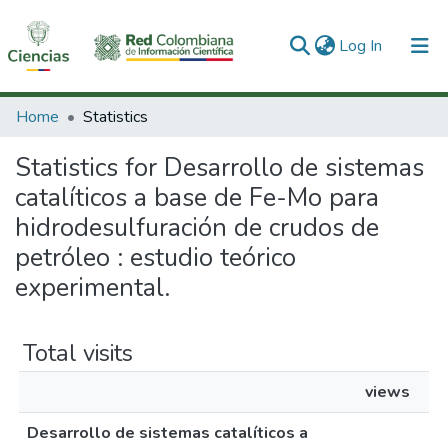
(current)
Log In
Communities & Collections
Home
Statistics
All of DSpace
Statistics for Desarrollo de sistemas
catalíticos a base de Fe-Mo para
hidrodesulfuración de crudos de
petróleo : estudio teórico
experimental.
Total visits
views
Desarrollo de sistemas catalíticos a