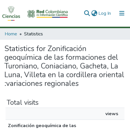
(current)
Log In
Communities & Collections
Home
Statistics
All of DSpace
Statistics for Zonificación
geoquímica de las formaciones del
Turoniano, Coniaciano, Gacheta, La
Luna, Villeta en la cordillera oriental
:variaciones regionales
Total visits
views
Zonificación geoquímica de las