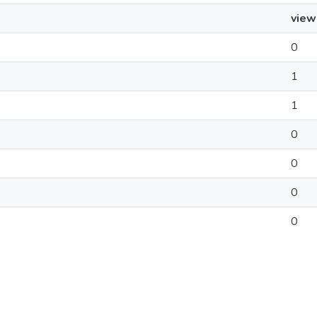
view
0
1
1
0
0
0
0