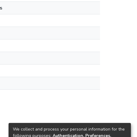
s
We collect and process your personal information for the
following purposes:
Authentication, Preferences,