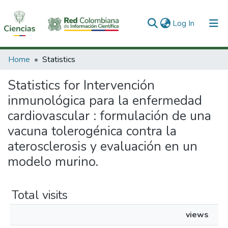
(current)
Log In
Communities & Collections
Home
Statistics
All of DSpace
Statistics for Intervención
inmunológica para la enfermedad
cardiovascular : formulación de una
vacuna tolerogénica contra la
aterosclerosis y evaluación en un
modelo murino.
Total visits
views