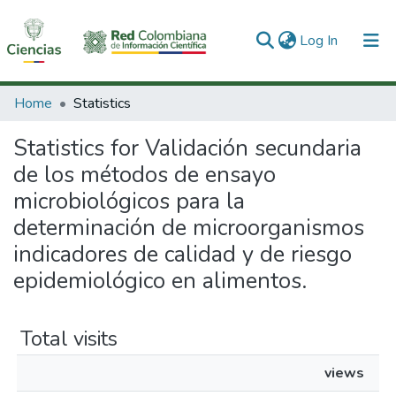
(current)
Log In
Communities & Collections
Home
Statistics
All of DSpace
Statistics for Validación secundaria
de los métodos de ensayo
microbiológicos para la
determinación de microorganismos
indicadores de calidad y de riesgo
epidemiológico en alimentos.
Total visits
views