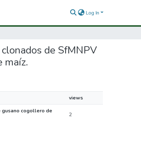
Log In
ros clonados de SfMNPV
e maíz.
views
e gusano cogollero de
2