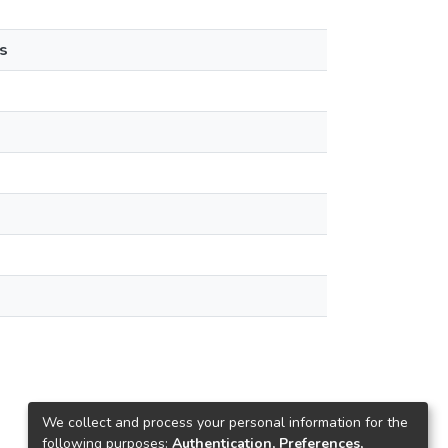
s
We collect and process your personal information for the
following purposes:
Authentication, Preferences,