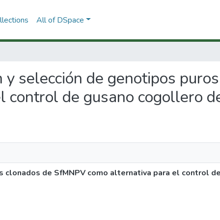
lections
All of DSpace
ión y selección de genotipos pu
l control de gusano cogollero d
os clonados de SfMNPV como alternativa para el control d