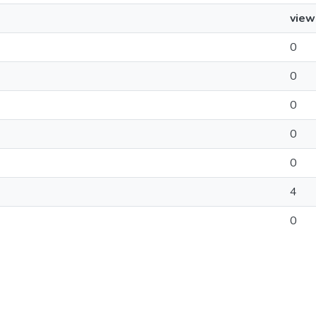
view
0
0
0
0
0
4
0