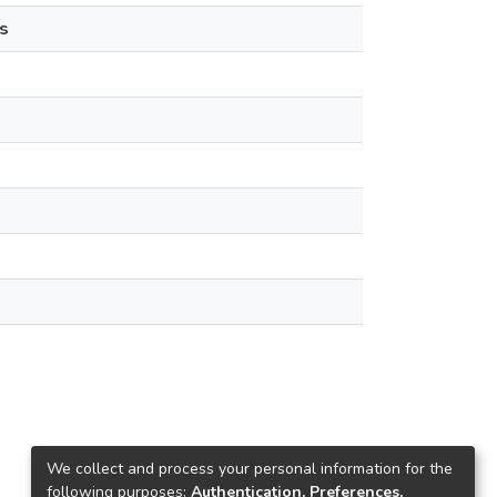
s
We collect and process your personal information for the
following purposes:
Authentication, Preferences,