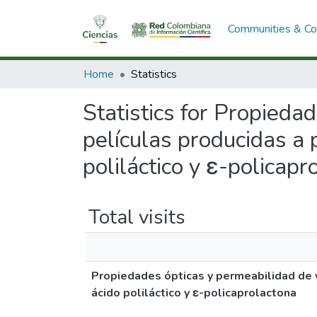
Communities & Col
Home
Statistics
Statistics for Propieda
películas producidas a 
poliláctico y ε-policapr
Total visits
Propiedades ópticas y permeabilidad de v
ácido poliláctico y ε-policaprolactona