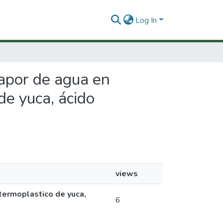
Log In
vapor de agua en
de yuca, ácido
views
termoplastico de yuca,
6