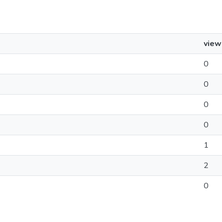
view
0
0
0
0
1
2
0