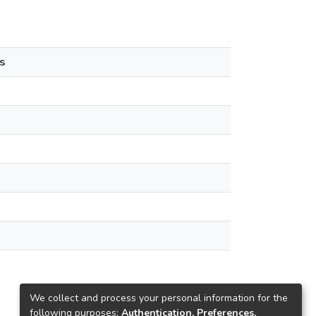
s
We collect and process your personal information for the
following purposes:
Authentication, Preferences,