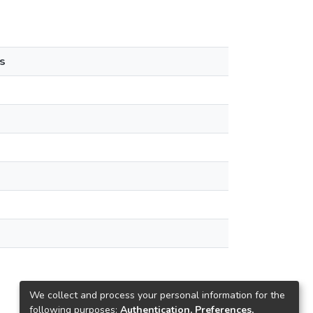
s
We collect and process your personal information for the
following purposes:
Authentication, Preferences,