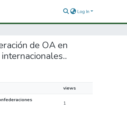
Log In
deración de OA en
internacionales..
views
onfederaciones
1