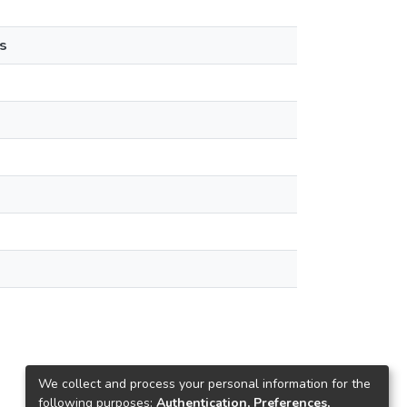
s
We collect and process your personal information for the
following purposes:
Authentication, Preferences,