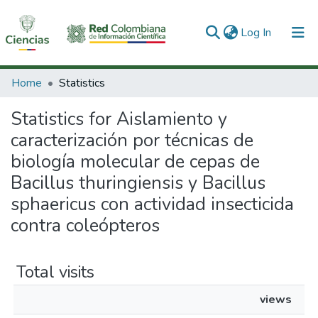
(current)
Log In
Communities & Collections
Home
Statistics
All of DSpace
Statistics for Aislamiento y
caracterización por técnicas de
biología molecular de cepas de
Bacillus thuringiensis y Bacillus
sphaericus con actividad insecticida
contra coleópteros
Total visits
views