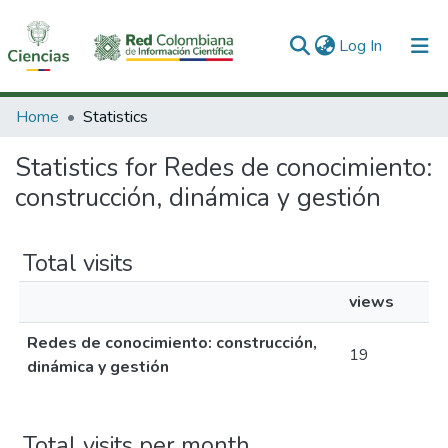
(current)
Log In
Communities & Collections
Home
Statistics
All of DSpace
Statistics for Redes de conocimiento:
construcción, dinámica y gestión
Total visits
views
Redes de conocimiento: construcción,
19
dinámica y gestión
Total visits per month