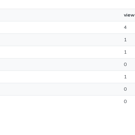
view
4
1
1
0
1
0
0