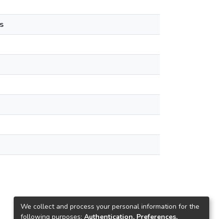
s
We collect and process your personal information for the
following purposes:
Authentication, Preferences,