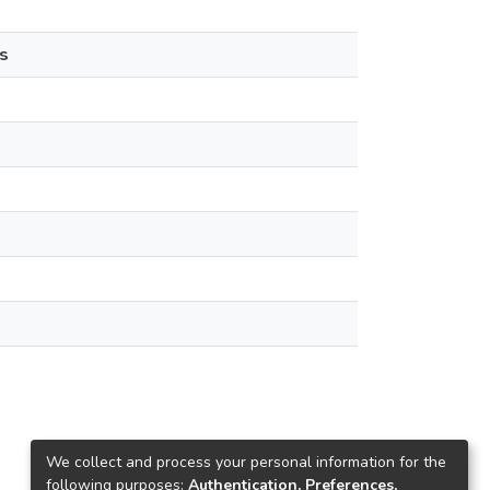
s
We collect and process your personal information for the
following purposes:
Authentication, Preferences,