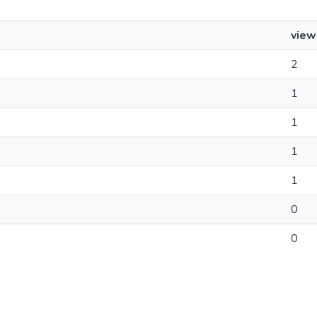
view
2
1
1
1
1
0
0