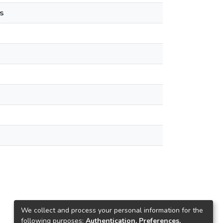
s
We collect and process your personal information for the
following purposes:
Authentication, Preferences,