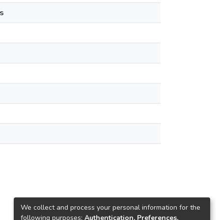
s
We collect and process your personal information for the
following purposes:
Authentication, Preferences,