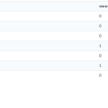
view
0
0
0
1
0
1
0