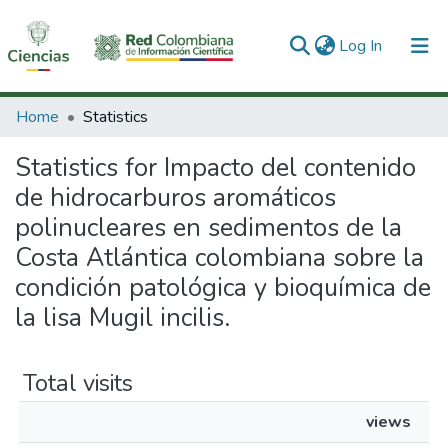
(current)
Log In
Communities & Collections
Home
Statistics
All of DSpace
Statistics for Impacto del contenido
de hidrocarburos aromáticos
polinucleares en sedimentos de la
Costa Atlántica colombiana sobre la
condición patológica y bioquímica de
la lisa Mugil incilis.
Total visits
views