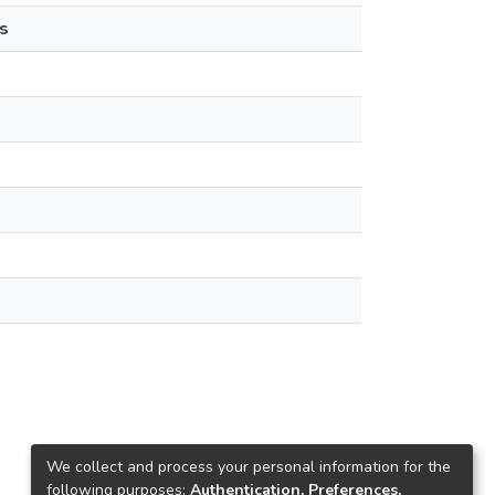
s
We collect and process your personal information for the
following purposes:
Authentication, Preferences,