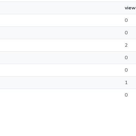
view
0
0
2
0
0
1
0