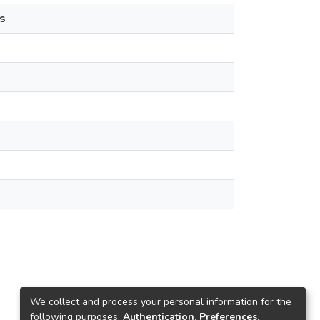
s
We collect and process your personal information for the
following purposes:
Authentication, Preferences,