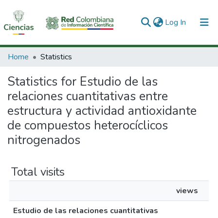
(current)
Log In
Communities & Collections
Home
Statistics
All of DSpace
Statistics for Estudio de las
relaciones cuantitativas entre
estructura y actividad antioxidante
de compuestos heterocíclicos
nitrogenados
Total visits
views
Estudio de las relaciones cuantitativas