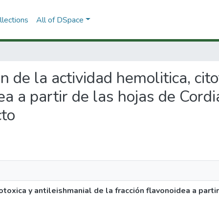
lections
All of DSpace
ón de la actividad hemolitica, cit
ea a partir de las hojas de Cordi
cto
otoxica y antileishmanial de la fracción flavonoidea a parti