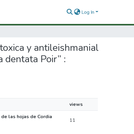
Log In
otoxica y antileishmanial
a dentata Poir” :
views
r de las hojas de Cordia
11