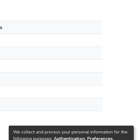
s
We collect and process your personal information for the
following purposes:
Authentication, Preferences,