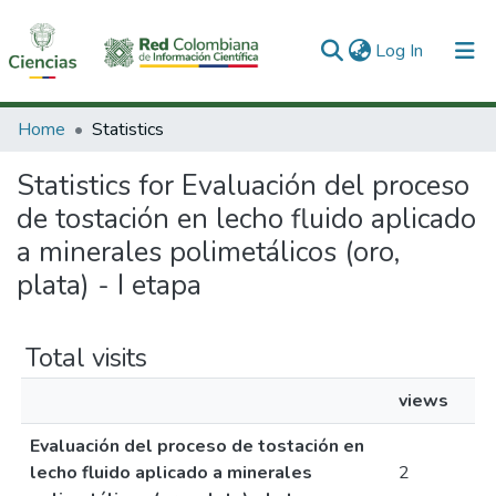
(current)
Log In
Communities & Collections
Home
Statistics
All of DSpace
Statistics for Evaluación del proceso
de tostación en lecho fluido aplicado
a minerales polimetálicos (oro,
plata) - I etapa
Total visits
views
Evaluación del proceso de tostación en
lecho fluido aplicado a minerales
2