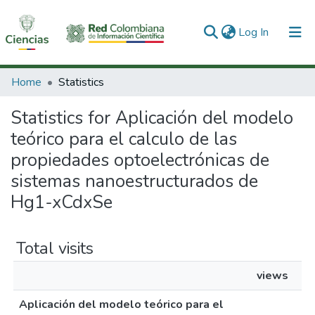
(current)
Log In
Communities & Collections
Home
Statistics
All of DSpace
Statistics for Aplicación del modelo
teórico para el calculo de las
propiedades optoelectrónicas de
sistemas nanoestructurados de
Hg1-xCdxSe
Total visits
views
Aplicación del modelo teórico para el