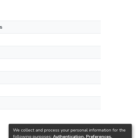
s
We collect and process your personal information for the
following purposes:
Authentication, Preferences,