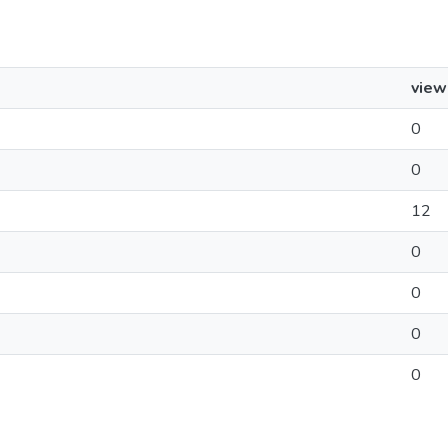
view
0
0
12
0
0
0
0