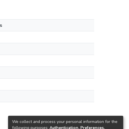
s
We collect and process your personal information for the
following purposes:
Authentication, Preferences,