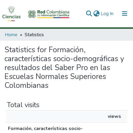
(current)
Log In
Communities & Collections
Home
Statistics
All of DSpace
Statistics for Formación,
características socio-demográficas y
resultados del Saber Pro en las
Escuelas Normales Superiores
Colombianas
Total visits
views
Formación, características socio-