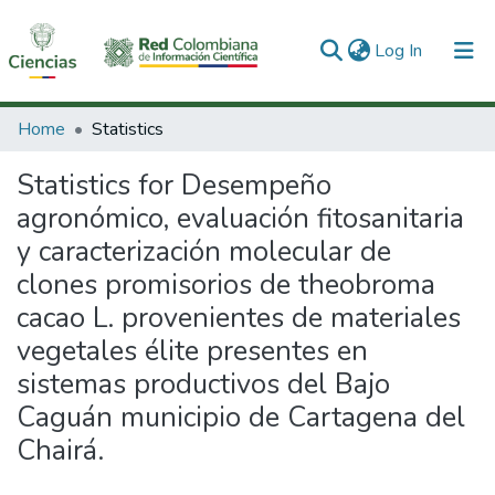
(current)
Log In
Communities & Collections
Home
Statistics
All of DSpace
Statistics for Desempeño
agronómico, evaluación fitosanitaria
y caracterización molecular de
clones promisorios de theobroma
cacao L. provenientes de materiales
vegetales élite presentes en
sistemas productivos del Bajo
Caguán municipio de Cartagena del
Chairá.