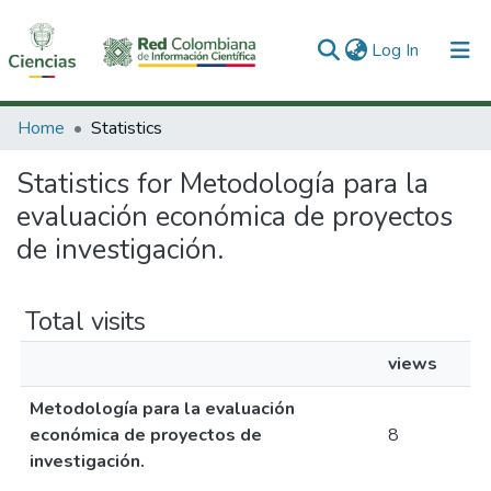
(current)
Log In
Communities & Collections
Home
Statistics
All of DSpace
Statistics for Metodología para la
evaluación económica de proyectos
de investigación.
Total visits
views
Metodología para la evaluación
económica de proyectos de
8
investigación.