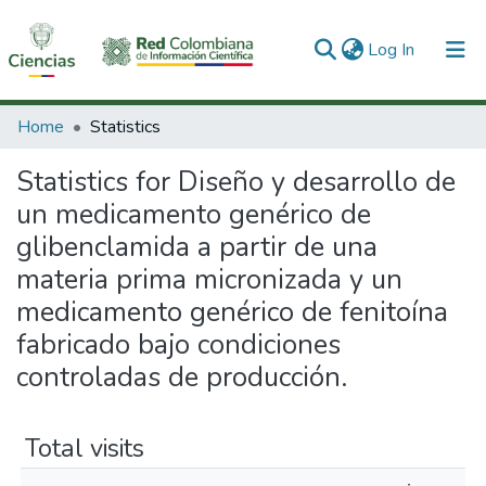
(current)
Log In
Communities & Collections
Home
Statistics
All of DSpace
Statistics for Diseño y desarrollo de
un medicamento genérico de
glibenclamida a partir de una
materia prima micronizada y un
medicamento genérico de fenitoína
fabricado bajo condiciones
controladas de producción.
Total visits