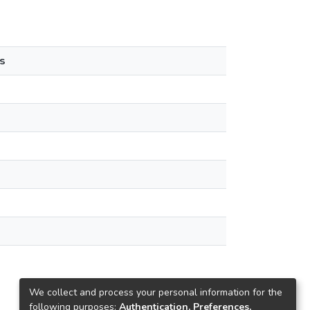
s
We collect and process your personal information for the
following purposes:
Authentication, Preferences,