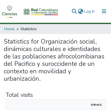
(current)
Log In
Communities & Collections
Home
Statistics
All of DSpace
Statistics for Organización social,
dinámicas culturales e identidades
de las poblaciones afrocolombianas
del Pacifico y suroccidente de un
contexto en movilidad y
urbanización.
Total visits
views