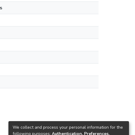
s
We collect and process your personal information for the
following purposes:
Authentication, Preferences,