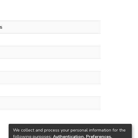
s
We collect and process your personal information for the
following purposes:
Authentication, Preferences,