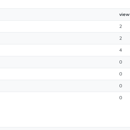
view
2
2
4
0
0
0
0