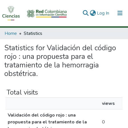
(current)
Log In
Communities & Collections
Home
Statistics
All of DSpace
Statistics for Validación del código
rojo : una propuesta para el
tratamiento de la hemorragia
obstétrica.
Total visits
views
Validación del código rojo : una
propuesta para el tratamiento de la
0