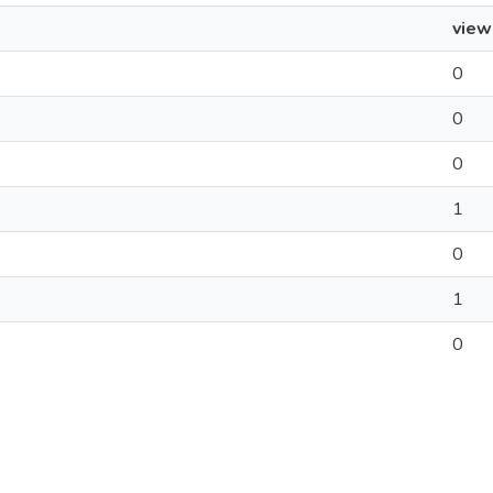
view
0
0
0
1
0
1
0