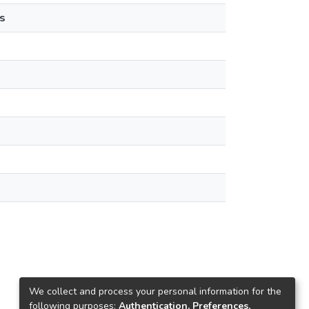
s
We collect and process your personal information for the
following purposes:
Authentication, Preferences,