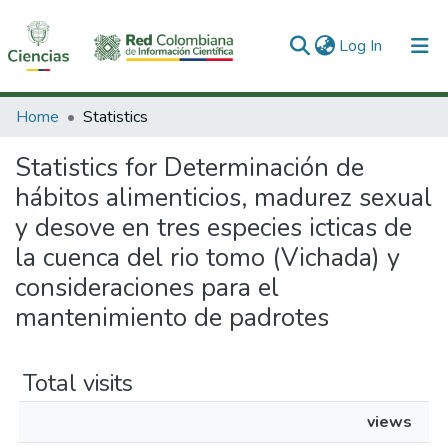
(current)
Log In
Communities & Collections
Home
Statistics
All of DSpace
Statistics for Determinación de
hábitos alimenticios, madurez sexual
y desove en tres especies icticas de
la cuenca del rio tomo (Vichada) y
consideraciones para el
mantenimiento de padrotes
Total visits
views