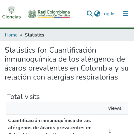
(current)
Log In
Communities & Collections
Home
Statistics
All of DSpace
Statistics for Cuantificación
inmunoquímica de los alérgenos de
ácaros prevalentes en Colombia y su
relación con alergias respiratorias
Total visits
views
Cuantificación inmunoquímica de los
alérgenos de ácaros prevalentes en
1